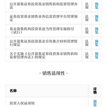
公开募集证券投资基金销售机构监督管理办
法
预
法
规
览
证券投资基金销售业务信息管理平台管理规
法
预
定
规
览
基金募集机构投资者适当性管理实施指引
法
预
（试行）
规
览
公开募集证券投资基金宣传推介材料管理暂
法
预
行规定
规
览
关于实施《公开募集证券投资基金销售机构
法
预
监督管理办法》的规定
规
览
- 销售适用性 -
详
名称
情
预
投资人权益须知
览